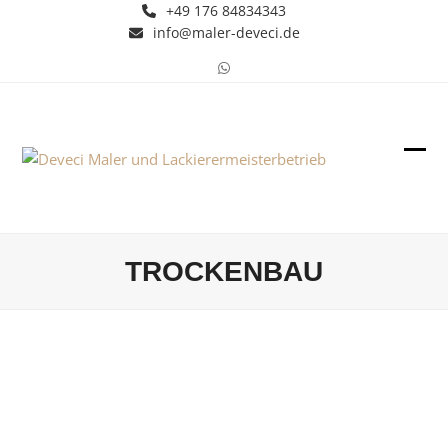
Skip
+49 176 84834343
info@maler-deveci.de
to
content
Whatsapp
Ope
Clos
mob
mob
men
men
TROCKENBAU